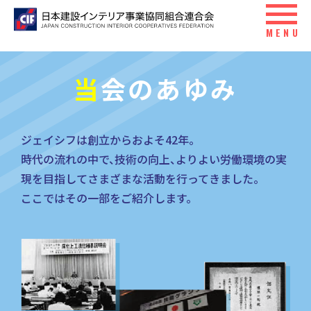
MENU
当
会のあゆみ
ジェイシフは創立からおよそ42年
。
時代の流れの中で
、
技術の向上
、
よりよい労働環境の実
現を目指してさまざまな活動を行ってきました
。
ここではその一部をご紹介します
。