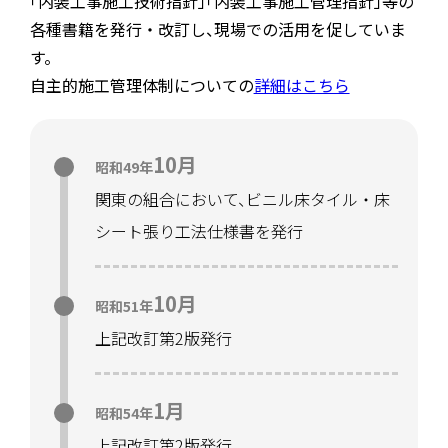
「
内装工事施工技術指針
経営戦略化ビジョン調査事業と
」
「
内装工事施工管理指針
「
経営戦略
」
等の
10月1日
平成5年
各種書籍を発行・改訂し
、
現場での活用を促していま
化ビジョン
（
需要の質的変化に即応し
、
持
ジェイシフ
「
人づくりプログラム
」
―内装
す
。
続的な企業の成長を確立していくために
仕上工事業界の担い手
「
技術･技能従事
自主的施工管理体制についての
詳細はこちら
は
）
」
の策定
者
」
の育成に向けて―を発行
10月
昭和49年
9月7日
-9月8日
平成6年
関東の組合において
、
ビニル床タイル・床
「
第8回ジェイシフ全国技能競技大会
」
を建
シート張り工法仕様書を発行
設省
、
労働省
、
北海道
、
中央職業能力開発協
会の後援により札幌市において開催
10月
昭和51年
上記改訂第2版発行
3月3日
-3月6日
平成7年
「
第14回技能グランプリ
」
に協賛参加す
1月
昭和54年
る
。
床仕上げ競技において初の内閣総理大
上記改訂第2版発行