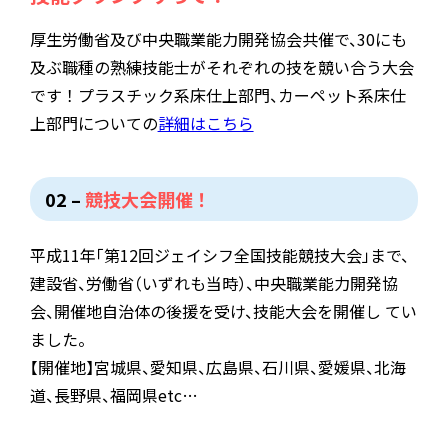
ジェイシフ
「
床仕上管理士
」
･ジェイシフ床
5月27日
平成14年
厚生労働省及び中央職業能力開発協会共催で
、
30にも
仕上施工管理
「
組合派遣指導員
」
制度を発
7月13日
-10月19日
平成2年
ジェイシフ創立25周年記念式典を開催
及ぶ職種の熟練技能士がそれぞれの技を競い合う大会
足
ジェイシフ
「
アクションキャラバン’90
」
を
です！プラスチック系床仕上部門
、
カーペット系床仕
建設省の後援により全国10会場において
上部門についての
詳細はこちら
11月
–
3月
平成18年
平成19年
4月1日
開催
昭和59年
「
自主的施工管理体制研修会
」
を合同で開
構造改善計画について建設大臣より中小
02 –
競技大会開催！
催
企業近代化促進法第4条第4項の規定に基
5月25日
平成4年
づき承認を受ける
「
ジェイシフ技術･技能伝承者
」
認定制度を
平成11年
「
第12回ジェイシフ全国技能競技大会
」
まで
、
建設省
、
労働省
（
いずれも当時
）
、
中央職業能力開発協
発足
会
、
開催地自治体の後援を受け
、
技能大会を開催し てい
4月18日
昭和61年
ました
。
「
活力ある企業経営の実現めざし
、
構造改
7月
–
3月
平成4年
平成5年
【
開催地
】
宮城県
、
愛知県
、
広島県
、
石川県
、
愛媛県
、
北海
善事業を完遂させ21世紀に挑戦しよう
」
を
労働環境改善フィージビリティ調査事業と
道
、
長野県
、
福岡県etc…
スローガンに広島市において第1回全国床
報告書
（
建設産業における内装仕上工事の
仕上工事業結集全国大会を開催