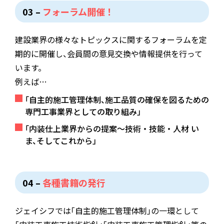
専門工事業者としての役割と責任を果た
03 –
フォーラム開催！
すために
）
2月6日
-4月21日
昭和62年
建設業界の様々なトピックスに関するフォーラムを定
期的に開催し
「
自主的施工管理体制説明会
、
会員間の意見交換や情報提供を行って
」
を建設省後
11月5日
–
3月17
平成4年
平成5年
います
。
援により全国10会場において開催
日
例えば…
ジェイシフ事業セミナー
（
積算･施工･優良
「
自主的施工管理体制
、
施工品質の確保を図るための
4月23日
資材
）
を建設省の後援により全国10会場に
昭和62年
専門工事業界としての取り組み
」
「
おいて開催
創立10周年記念全国大会
」
（
第2回全国床
「
内装仕上業界からの提案～技術・技能・人材 い
仕上工事業者結集全国大会
）
＝シンポジウ
ま
、
そしてこれから
」
ムプラン2000床からのメッセージ＝を東
4月20日
平成5年
京都において開催
ジェイシフ創立15周年記念式典を東京都
04 –
各種書籍の発行
において開催
7月
–
3月
昭和62年
昭和63年
ジェイシフでは
「
自主的施工管理体制
」
の一環として