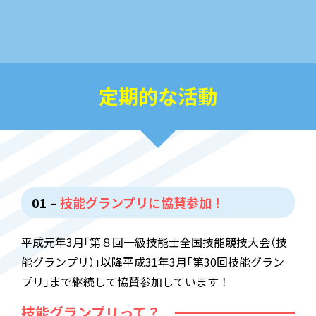
に
「
内装仕上工事業
」
決定
全床連)
」
から
「
日本建設インテリア事業協
同組合連合会(略称･ジェイシフ)
」
へ名称等
10月29日
平成11年
に係る定款の一部を変更
3月17日
-7月8日
昭和57年
「
企業内工事指導員
」
制度を発足する
。
「
自
「
プラスチック系床仕上げ施工・カーペッ
主施工検査証
」
の配布
定期的な活動
3月10日
ト床仕上げ施工法の確立のための発表説
平成元年
明会
」
を建設省後援により全国10会場にお
-3月13日
4月
平成13年
いて開催
「
第8回一級技能士全国技能競技大会
（
技能
「
ジェイシフビジョンステップアップ事
グランプリ
）
」
に協賛参加する
。
以来第30回
業
」
に着手
10月29日
まで参加
01 –
技能グランプリに協賛参加！
昭和57年
中小企業近代化促進法に基づく特定業種
6月
平成13年
平成元年3月
「
第８回一級技能士全国技能競技大会
（
技
に
「
床仕上工事業
」
決定
4月
–
3月
平成元年
平成2年
ジェイシフ
「
リフォームガイドブック
」
を
能グランプリ
）
」
以降平成31年3月
「
第30回技能グラン
「
経営戦略化ビジョン
」
に基づく具体的事
プリ
」
まで継続して協賛参加しています！
発刊
11月22日
業項目の検討
昭和58年
技能グランプリって？