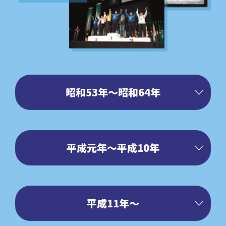
昭和53年〜昭和64年
3月1日
昭和53年
平成元年〜平成10年
創立
10月6日
3月6日
昭和56年
平成元年
平成11年〜
中小企業近代化促進法に基づく指定業種
「
全国床仕上工事業協同組合連合会(略称･