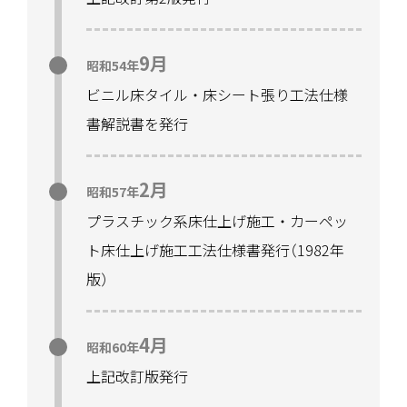
臣賞を獲得
9月
3月
昭和54年
平成8年
ビニル床タイル・床シート張り工法仕様
「
ジェイシフビジョン2001
」
を策定
書解説書を発行
11月10日
平成9年
2月
昭和57年
ジェイシフ創立20周年記念
「
全国役員研修
プラスチック系床仕上げ施工・カーペッ
フォーラム
」
を東京都
「
シニアワーク東
ト床仕上げ施工工法仕様書発行
（
1982年
京
」
において開催
版
）
5月27日
平成10年
4月
昭和60年
ジェイシフ創立20周年記念祝賀会を開催
上記改訂版発行